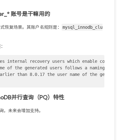
uster_* 账号是干嘛用的
mysql_innodb_clu
分布式恢复场景。其账户名规则是：
述：
es internal recovery users which enable connections betw
me of the generated users follows a naming scheme of mys
arlier than 8.0.17 the user name of the generated users 
noDB并行查询（PQ）特性
子查询，未来会增加支持。