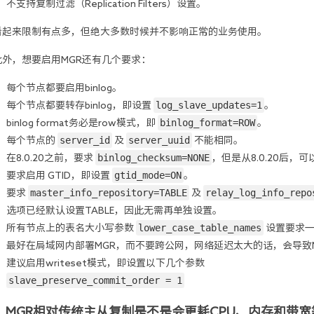
不支持复制过滤（Replication Filters）设置。
看起来限制有点多，但绝大多数时候并不影响正常的业务使用。
此外，想要启用MGR还有几个要求：
每个节点都要启用binlog。
log_slave_updates=1
每个节点都要转存binlog，即设置 
。
binlog_format=ROW
binlog format务必是row模式，即 
。
server_id
server_uuid
每个节点的 
 及 
 不能相同。
binlog_checksum=NONE
在8.0.20之前，要求 
，但是从8.0.20后，可
gtid_mode=ON
要求启用 GTID，即设置 
。
master_info_repository=TABLE
relay_log_info_repo
要求 
 及 
选项已经默认设置TABLE，因此无需再单独设置。
lower_case_table_names
所有节点上的表名大小写参数 
 设置要求
最好在局域网内部署MGR，而不要跨公网，网络延迟太大的话，会导致
建议启用writeset模式，即设置以下几个参数
slave_preserve_commit_order = 1
2. MGR相对传统主从复制是不是会更耗CPU、内存和带