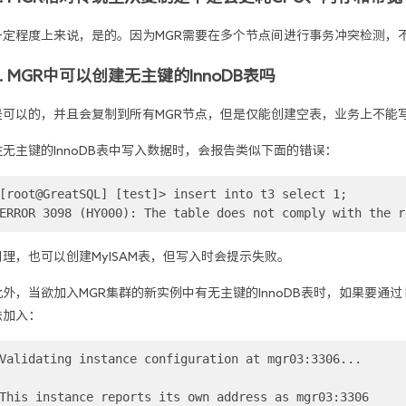
一定程度上来说，是的。因为MGR需要在多个节点间进行事务冲突检测，
3. MGR中可以创建无主键的InnoDB表吗
是可以的，并且会复制到所有MGR节点，但是仅能创建空表，业务上不能
往无主键的InnoDB表中写入数据时，会报告类似下面的错误：
[root@GreatSQL] [test]> insert into t3 select 1;

ERROR 3098 (HY000): The table does not comply with the r
同理，也可以创建MyISAM表，但写入时会提示失败。
此外，当欲加入MGR集群的新实例中有无主键的InnoDB表时，如果要通过 
法加入：
Validating instance configuration at mgr03:3306...

This instance reports its own address as mgr03:3306
