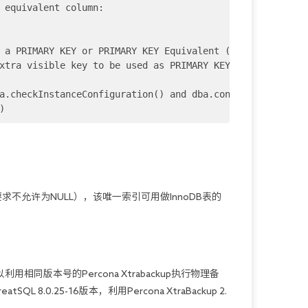
 equivalent column:

 a PRIMARY KEY or PRIMARY KEY Equivalent (non-null uniqu
xtra visible key to be used as PRIMARY KEY, you can make
a.checkInstanceConfiguration() and dba.configureInstance
)
允许为NULL），该唯一索引可用做InnoDB表的
用相同版本号的Percona Xtrabackup执行物理备
eatSQL 8.0.25-16版本，利用Percona XtraBackup 2.