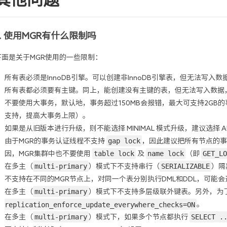
1. 使用MGR有什么限制吗
下面是关于MGR使用的一些限制：
所有表必须是InnoDB引擎。可以创建非InnoDB引擎表，但无法写入数
所有表都必须要有主键。同上，能创建没有主键的表，但无法写入数据，
不要使用大事务，默认地，事务超过150MB会报错，最大可支持2GB的
支持，提高大事务上限）。
如果是从旧版本进行升级，则不能选择 MINIMAL 模式升级，建议选择 A
gap lock
由于MGR的事务认证线程不支持 
，因此建议把所有节点的事
table lock
name lock
GET_LO
因，MGR集群中也不要使用 
 及 
（即 
multi-primary
SERIALIZABLE
在多主（
）模式下不支持串行（
）隔
不支持在不同的MGR节点上，对同一个表分别执行DML和DDL，可能
multi-primary
在多主（
）模式下不支持多层级联外键表。另外，为了
replication_enforce_update_everywhere_checks=ON
。
multi-primary
SELECT .
在多主（
）模式下，如果多个节点都执行 