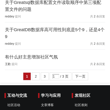
关于Greatsql数据库配置文件读取顺序中第三项配
置文件的问题
reddey
提问
共
2
条回复
关于GreatDB数据库高可用性到底是5个9，还是4个
9
reddey
提问
共
2
条回复
有什么好主意增加社区气氛
王歡
提问
共
2
条回复
1
2
3
/ 3 页
下一页
互动与交流
学习与应用
发现社区
社区活动
文章博客
社区准则