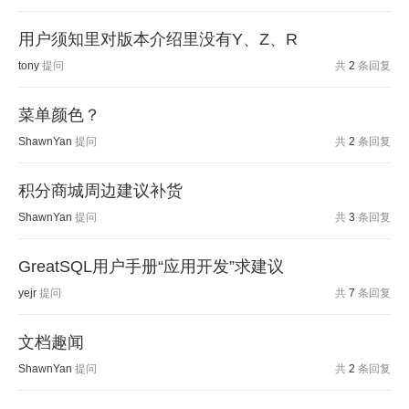
用户须知里对版本介绍里没有Y、Z、R
tony
提问
共
2
条回复
菜单颜色？
ShawnYan
提问
共
2
条回复
积分商城周边建议补货
ShawnYan
提问
共
3
条回复
GreatSQL用户手册“应用开发”求建议
yejr
提问
共
7
条回复
文档趣闻
ShawnYan
提问
共
2
条回复