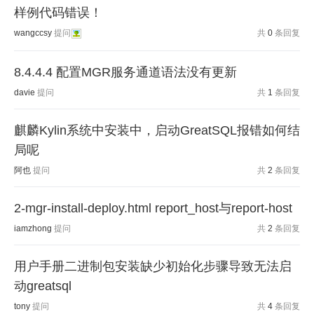
样例代码错误！
wangccsy
提问
共
0
条回复
8.4.4.4 配置MGR服务通道语法没有更新
davie
提问
共
1
条回复
麒麟Kylin系统中安装中，启动GreatSQL报错如何结
局呢
阿也
提问
共
2
条回复
2-mgr-install-deploy.html report_host与report-host
iamzhong
提问
共
2
条回复
用户手册二进制包安装缺少初始化步骤导致无法启
动greatsql
tony
提问
共
4
条回复