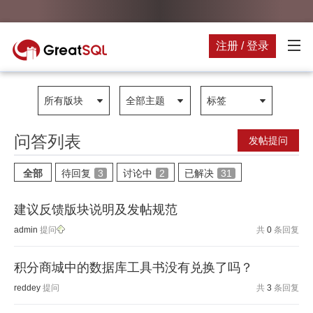
注册 / 登录
所有版块
全部主题
标签
问答列表
发帖提问
全部
待回复
3
讨论中
2
已解决
31
建议反馈版块说明及发帖规范
admin
提问
共
0
条回复
积分商城中的数据库工具书没有兑换了吗？
reddey
提问
共
3
条回复