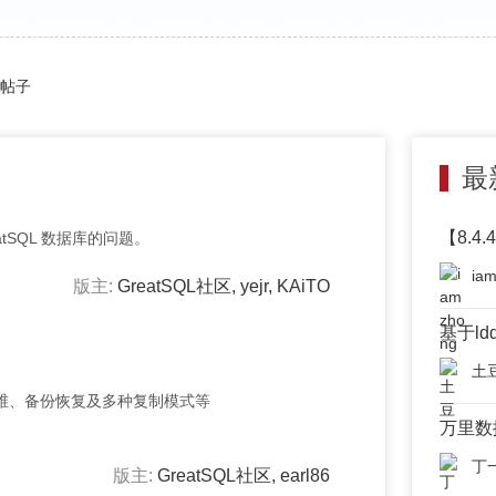
帖子
最
【8.4.
tSQL 数据库的问题。
ia
版主:
GreatSQL社区
,
yejr
,
KAiTO
基于ld
土
维、备份恢复及多种复制模式等
万里数
丁
版主:
GreatSQL社区
,
earl86