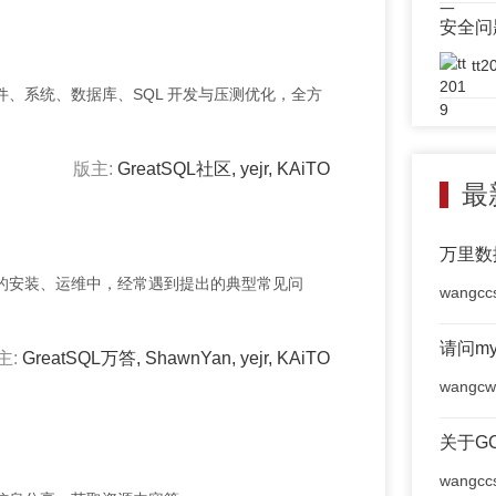
安全问
tt2
、系统、数据库、SQL 开发与压测优化，全方
版主:
GreatSQL社区
,
yejr
,
KAiTO
最
万里数
的安装、运维中，经常遇到提出的典型常见问
wangcc
请问m
主:
GreatSQL万答
,
ShawnYan
,
yejr
,
KAiTO
wangcw
关于G
wangcc