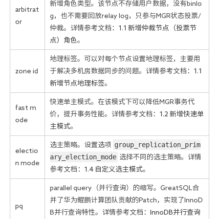
新增角色类型。该节点不存储用户数据，没有binlo
arbitrat
g，也不需要回放relay log，只参与MGR状态投票/
or
仲裁。详情参考文档：
1.1 新增仲裁节点（投票节
点）角色
。
地理标签。可以对每个节点设置地理标签，主要用
zone id
于解决多机房数据同步的问题。详情参考文档：
1.1
新增节点地理标签
。
快速单主模式。在该模式下可以降低MGR事务代
fast m
价，提升事务性能。详情参考文档：
1.2 新增快速单
ode
主模式
。
group_replication_prim
选主策略。设置选项
electio
ary_election_mode
选择不同的选主策略。详情
n mode
参考文档：
1.4 自定义选主模式
。
parallel query（并行查询）的缩写。GreatSQL合
并了华为鲲鹏计算团队贡献的Patch，实现了InnoD
pq
B并行查询特性。详情参考文档：
InnoDB并行查询