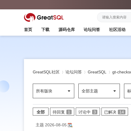
首页
下载
源码仓库
论坛问答
社区活动
GreatSQL社区
论坛问答
GreatSQL
gt-chec
所有版块
全部主题
»
›
›
全部
待回复
1
讨论中
3
已解决
14
主题
2026-08-05