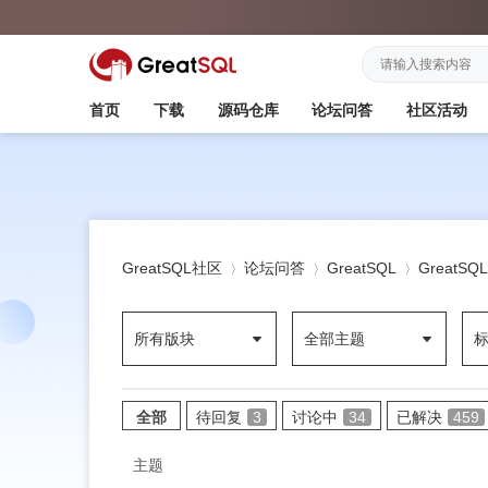
首页
下载
源码仓库
论坛问答
社区活动
GreatSQL社区
论坛问答
GreatSQL
GreatS
所有版块
全部主题
»
›
›
全部
待回复
3
讨论中
34
已解决
459
主题