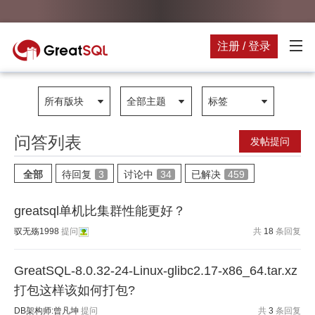
注册 / 登录
所有版块
全部主题
标签
问答列表
发帖提问
全部
待回复
3
讨论中
34
已解决
459
greatsql单机比集群性能更好？
驭无殇1998
提问
共
18
条回复
GreatSQL-8.0.32-24-Linux-glibc2.17-x86_64.tar.xz
打包这样该如何打包?
DB架构师:曾凡坤
提问
共
3
条回复