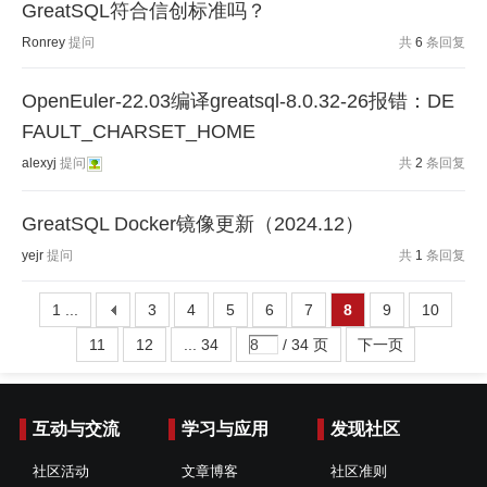
GreatSQL符合信创标准吗？
Ronrey
提问
共
6
条回复
OpenEuler-22.03编译greatsql-8.0.32-26报错：DE
FAULT_CHARSET_HOME
alexyj
提问
共
2
条回复
GreatSQL Docker镜像更新（2024.12）
yejr
提问
共
1
条回复
1 ...
3
4
5
6
7
8
9
10
11
12
... 34
/ 34 页
下一页
互动与交流
学习与应用
发现社区
社区活动
文章博客
社区准则