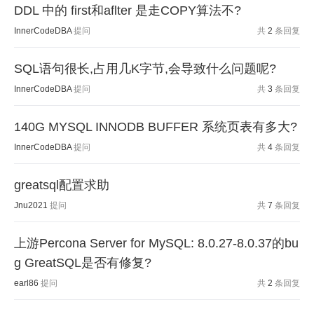
DDL 中的 first和aflter 是走COPY算法不?
InnerCodeDBA
提问
共
2
条回复
SQL语句很长,占用几K字节,会导致什么问题呢?
InnerCodeDBA
提问
共
3
条回复
140G MYSQL INNODB BUFFER 系统页表有多大?
InnerCodeDBA
提问
共
4
条回复
greatsql配置求助
Jnu2021
提问
共
7
条回复
上游Percona Server for MySQL: 8.0.27-8.0.37的bu
g GreatSQL是否有修复?
earl86
提问
共
2
条回复