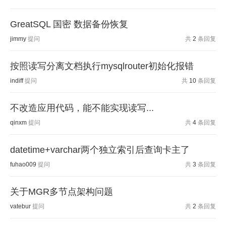
GreatSQL 国密 数据备份恢复
jimmy
提问
共
2
条回复
按照读写分离文档执行mysqlrouter初始化报错
indiff
提问
共
10
条回复
不改造应用代码，能不能实现读写...
qinxm
提问
共
4
条回复
datetime+varchar两个独立索引后查询卡主了
fuhao009
提问
共
3
条回复
关于MGR多节点架构问题
vatebur
提问
共
2
条回复