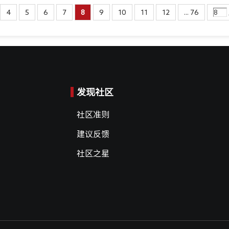
4
5
6
7
8
9
10
11
12
... 76
发现社区
社区准则
建议反馈
社区之星