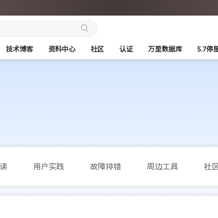
搜
技术博客
资料中心
社区
认证
万里数据库
5.7停
索
读
用户实践
故障排错
周边工具
社