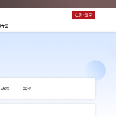
注册
/
登录
服专区
区动态
其他