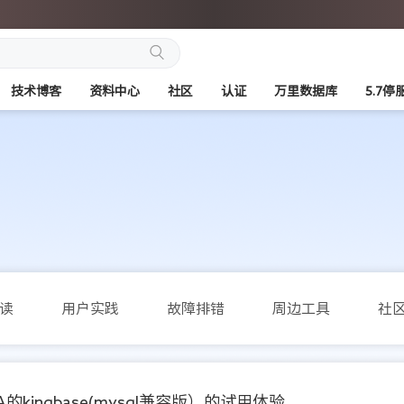
搜
技术博客
资料中心
社区
认证
万里数据库
5.7停
索
读
用户实践
故障排错
周边工具
社
gbase(mysql兼容版）的试用体验 ...