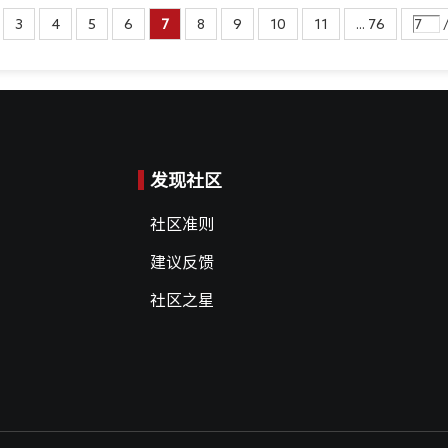
3
4
5
6
7
8
9
10
11
... 76
/
发现社区
社区准则
建议反馈
社区之星