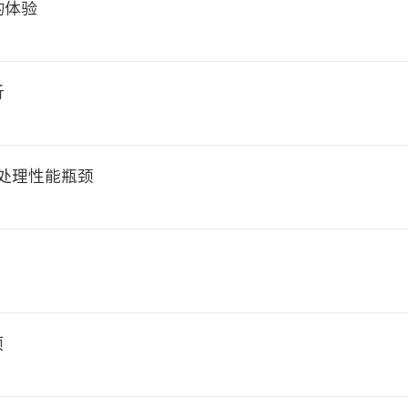
的体验
析
处理性能瓶颈
项