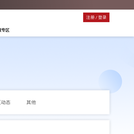
注册
/
登录
服专区
区动态
其他