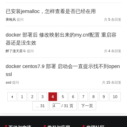
已安装jemalloc，怎样查看是否已经在用
乘晚风
提问
共
5
条回复
docker 部署后 修改映射出来的my.cnf配置 重启容
器还是没生效
醉了漫天星斗
提问
共
4
条回复
docker centos7.9 部署 启动会一直提示找不到open
ssl
asd
提问
共
15
条回复
1
2
3
4
5
6
7
8
9
10
... 31
/ 31 页
下一页