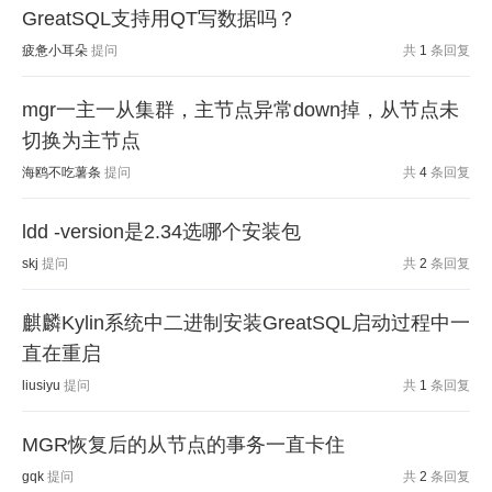
GreatSQL支持用QT写数据吗？
疲惫小耳朵
提问
共
1
条回复
mgr一主一从集群，主节点异常down掉，从节点未
切换为主节点
海鸥不吃薯条
提问
共
4
条回复
ldd -version是2.34选哪个安装包
skj
提问
共
2
条回复
麒麟Kylin系统中二进制安装GreatSQL启动过程中一
直在重启
liusiyu
提问
共
1
条回复
MGR恢复后的从节点的事务一直卡住
gqk
提问
共
2
条回复