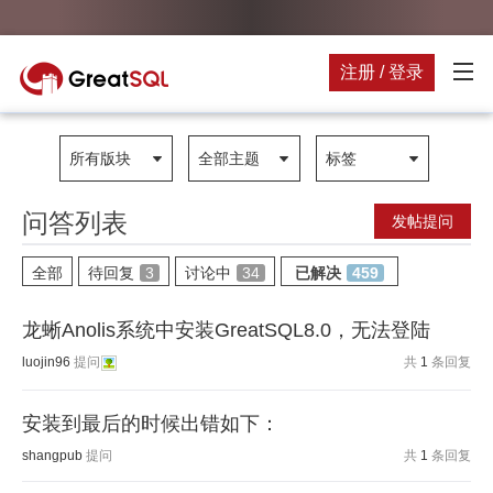
注册 / 登录
所有版块
全部主题
标签
问答列表
发帖提问
全部
待回复
3
讨论中
34
已解决
459
龙蜥Anolis系统中安装GreatSQL8.0，无法登陆
luojin96
提问
共
1
条回复
安装到最后的时候出错如下：
shangpub
提问
共
1
条回复