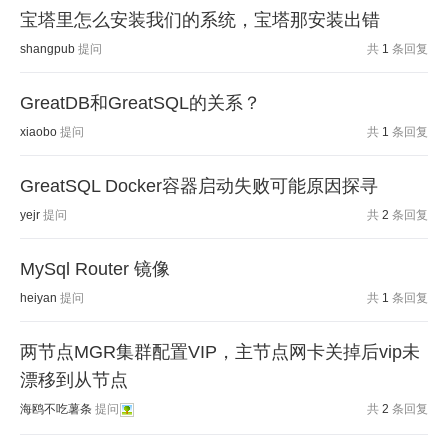
宝塔里怎么安装我们的系统，宝塔那安装出错
shangpub
提问
共
1
条回复
GreatDB和GreatSQL的关系？
xiaobo
提问
共
1
条回复
GreatSQL Docker容器启动失败可能原因探寻
yejr
提问
共
2
条回复
MySql Router 镜像
heiyan
提问
共
1
条回复
两节点MGR集群配置VIP，主节点网卡关掉后vip未
漂移到从节点
海鸥不吃薯条
提问
共
2
条回复