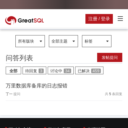
注册 / 登录
所有版块
全部主题
标签
问答列表
发帖提问
全部
待回复
3
讨论中
34
已解决
459
万里数据库备库的日志报错
丁一
提问
共
5
条回复