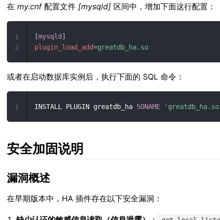
在
my.cnf
配置文件
[mysqld]
区间中，增加下面这行配置：
[
mysqld
]
1
plugin_load_add
=
greatdb_ha.so
2
或者在启动数据库实例后，执行下面的 SQL 命令：
INSTALL PLUGIN greatdb_ha 
SONAME
'greatdb_ha.so
1
安全加固说明
漏洞概述
在早期版本中，HA 插件存在以下安全漏洞：
缺少认证的敏感信息读取（信息泄露）
：
get_local_list