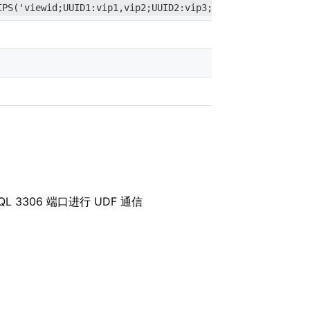
IPS('viewid;UUID1:vip1,vip2;UUID2:vip3;')
函数返回值
error 包
函数返回值
L 3306 端口进行 UDF 通信