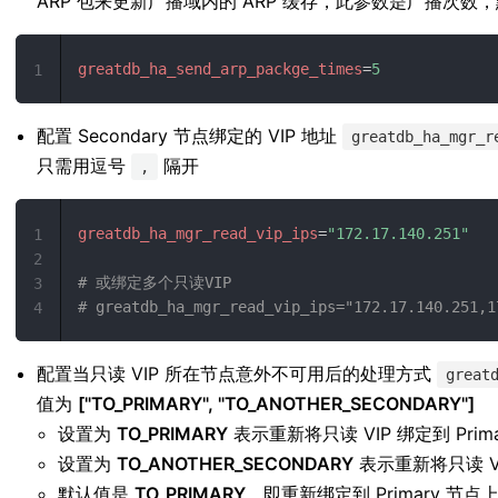
ARP 包来更新广播域内的 ARP 缓存，此参数是广播次数，默
greatdb_ha_send_arp_packge_times
=
5
1
配置 Secondary 节点绑定的 VIP 地址
greatdb_ha_mgr_r
只需用逗号
隔开
,
greatdb_ha_mgr_read_vip_ips
=
"
172.17.140.251
"
1
2
# 或绑定多个只读VIP
3
# greatdb_ha_mgr_read_vip_ips="172.17.140.251,1
4
配置当只读 VIP 所在节点意外不可用后的处理方式
great
值为
["TO_PRIMARY", "TO_ANOTHER_SECONDARY"]
设置为
TO_PRIMARY
表示重新将只读 VIP 绑定到 Prim
设置为
TO_ANOTHER_SECONDARY
表示重新将只读 VI
默认值是
TO_PRIMARY
，即重新绑定到 Primary 节点