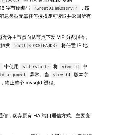
16 字节硬编码
，该
"Great01HaReserv!"
消息类型无需任何授权即可读取并返回所有
允许主节点向从节点下发 VIP 分配指令。
，触发
将任意 IP 地
ioctl(SIOCSIFADDR)
中使用
将
中
)
std::stoi()
view_id
异常。当
版本字
id_argument
view_id
，终止整个 mysqld 进程。
件通信，废弃原有 HA 端口通信方式。主要变