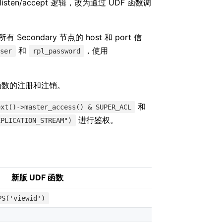
listen/accept 逻辑，改为通过 UDF 函数调
 Secondary 节点的 host 和 port 信
和
，使用
user
rpl_password
DF 函数的注册和注销。
和
ext()->master_access() & SUPER_ACL
进行鉴权。
EPLICATION_STREAM")
新版 UDF 函数
返回值
STRING_R
PS('viewid')
函数返回值