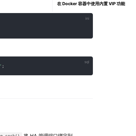
在 Docker 容器中使用内置 VIP 功能
'
;
将 HA 管理端口绑定到
en_sock()