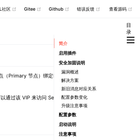
(opens new window)
(opens new window)
(opens new window)
(opens new wind
(op
QL社区
Gitee
Github
错误反馈
查看源码
目
录
简介
启用插件
安全加固说明
漏洞概述
节点（Primary 节点）绑定动态 VIP，使得高
解决方案
新旧消息对应关系
配置参数变化
通过该 VIP 来访问 Secondary 节点，实
升级注意事项
配置参数
启动说明
注意事项