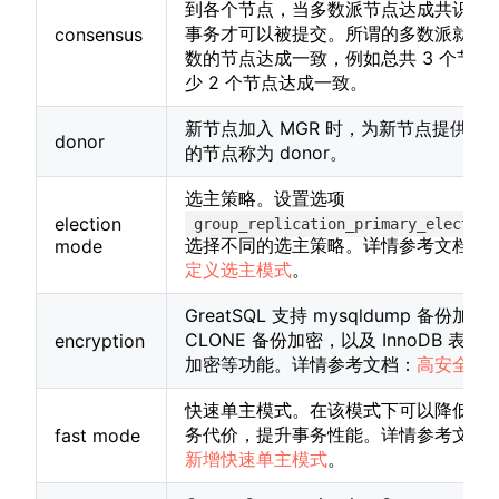
到各个节点，当多数派节点达成共识后
事务才可以被提交。所谓的多数派就是
consensus
数的节点达成一致，例如总共 3 个节点
少 2 个节点达成一致。
新节点加入 MGR 时，为新节点提供数
donor
的节点称为 donor。
选主策略。设置选项
election
group_replication_primary_election
选择不同的选主策略。详情参考文档：
1
mode
定义选主模式
。
GreatSQL 支持 mysqldump 备份加密
CLONE 备份加密，以及 InnoDB 表空
encryption
加密等功能。详情参考文档：
高安全
。
快速单主模式。在该模式下可以降低 MG
务代价，提升事务性能。详情参考文档
fast mode
新增快速单主模式
。