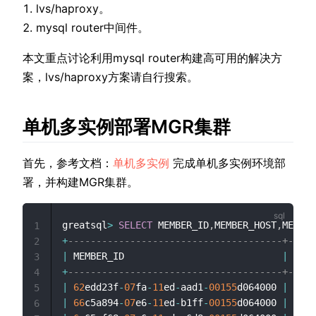
lvs/haproxy。
mysql router中间件。
本文重点讨论利用mysql router构建高可用的解决方
案，lvs/haproxy方案请自行搜索。
单机多实例部署MGR集群
首先，参考文档：
单机多实例
完成单机多实例环境部
署，并构建MGR集群。
greatsql
>
SELECT
 MEMBER_ID
,
MEMBER_HOST
,
MEMBER
1
+
--------------------------------------+-----
2
|
 MEMBER_ID                            
|
 MEMB
3
+
--------------------------------------+-----
4
|
62
edd23f
-
07
fa
-
11
ed
-
aad1
-
00155
d064000 
|
127.
5
|
66
c5a894
-
07
e6
-
11
ed
-
b1ff
-
00155
d064000 
|
127.
6