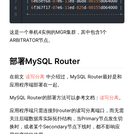
|
6
e65ef68
-
07
e6
-
11
ed
-
a6d8
-
00155
d064000 
|
127.
7
|
6
f367f17
-
07
e6
-
11
ed
-
825
d
-
00155
d064000 
|
127.
8
+
--------------------------------------+-----
9
这是一个单机4实例的MGR集群，其中包含1个
ARBITRATOR节点。
部署MySQL Router
在前文
读写分离
中介绍过，MySQL Router最好是和
应用程序端部署在一起。
MySQL Router的部署方法可以参考文档：
读写分离
。
应用程序端只需连接到router的读写分离端口，而无需
关注后端数据库实际拓扑结构，当Primary节点发生切
换时，或者某个Secondary节点下线时，都不影响应