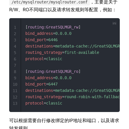
，主要是关于
/etc/mysqlrouter/mysqlrouter.conf
R/W、RO不同端口以及请求转发规则等配置，例如：
[
routing:GreatSQLMGR_rw
]
1
bind_address
=
0.0.0.0
2
bind_port
=
6446
3
destinations
=
metadata-cache://GreatSQLMGR/?ro
4
routing_strategy
=
first-available
5
protocol
=
classic
6
7
[
routing:GreatSQLMGR_ro
]
8
bind_address
=
0.0.0.0
9
bind_port
=
6447
10
destinations
=
metadata-cache://GreatSQLMGR/?ro
11
routing_strategy
=
round-robin-with-fallback
12
protocol
=
classic
13
可以根据需要自行修改绑定的IP地址和端口，以及请求
转发规则。