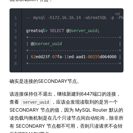
-- mysql -h172.16.16.14 -uGreatSQL -p -P6447
1
2
greatsql
>
SELECT
 @
@server_uuid
;
3
+
--------------------------------------+
4
|
 @
@server_uuid
|
5
+
--------------------------------------+
6
|
62
edd23f
-
07
fa
-
11
ed
-
aad1
-
00155
d064000 
|
7
+
--------------------------------------+
8
确实是连接的SECONDARY节点。
该连接保持住不退出，继续新建到6447端口的连接，
查看
，应该会发现读取到的是另一个
server_uuid
SECONDARY 节点的值，因为 MySQL Router 默认的
读负载均衡机制是在几个只读节点间自动轮询，除非所
有 SECONDARY 节点都不可用，否则只读请求不会转