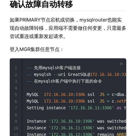
确认故障自动转移
如果PRIMARY节点宕机或切换，mysqlrouter也能实
现自动故障转移，应用端不需要做任何变更，只需最多
尝试重连或重新发起请求。
登入MGR集群任意节点：
--
1
--
 mysqlsh 
--
uri GreatSQL@
172.16
.16
.10
:
3306
2
--
 在mysqlsh客户端中执行下面的命令

3
4
MySQL  
172.16
.16
.10
:
3306
 ssl  
JS
>
 c
=
dba
.
getC
5
MySQL  
172.16
.16
.10
:
3306
 ssl  
JS
>
 c
.
setPrima
6
Setting instance 
'172.16.16.11:3306'
as
 the p
7
8
Instance 
'172.16.16.10:3306'
 was switched 
fro
9
Instance 
'172.16.16.11:3306'
 was switched 
fro
10
Instance 
'172.16.16.12:3306'
 remains 
ARBITRAT
11