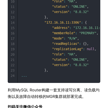
"role"
:
"HA"
,
10
"status"
:
"ONLINE"
,
11
"version"
:
"8.0.32"
12
}
,
13
"172.16.16.11:3306"
:
{
14
"address"
:
"172.16.16.11:3306
15
"memberRole"
:
"PRIMARY"
,
<
-
16
"mode"
:
"R/W"
,
17
"readReplicas"
:
{
}
,
18
"replicationLag"
:
null
,
19
"role"
:
"HA"
,
20
"status"
:
"ONLINE"
,
21
"version"
:
"8.0.32"
22
}
,
23
...
24
利用MySQL Router构建一套支持读写分离、读负载均
衡以及故障自动转移的MGR集群就部署完成。
扫码关注微信公众号