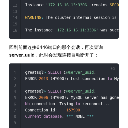
Instance 
'172.16.16.13:3306'
 remains 
SECONDAR
12
13
WARNING
:
 The cluster internal session is not 
14
15
The instance 
'172.16.16.11:3306'
 was successf
16
回到前面连接6446端口的那个会话，再次查询
server_uuid
，此时会发现连接自动断开了：
greatsql
>
SELECT
 @
@server_uuid
;
1
ERROR 
2013
(
HY000
)
: Lost connection 
to
 MySQL 
2
3
greatsql
>
SELECT
 @
@server_uuid
;
4
ERROR 
2006
(
HY000
)
5
No
 connection
.
 Trying 
to
 reconnect
.
.
.
6
Connection id:    
157990
7
Current
database
: 
*
*
*
 NONE 
*
*
*
8
9