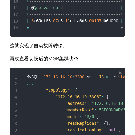
+
--------------------------------------+
10
|
 @
@server_uuid
|
11
+
--------------------------------------+
12
|
6
e65ef68
-
07
e6
-
11
ed
-
a6d8
-
00155
d064000 
|
<
13
+
--------------------------------------+
14
这就实现了自动故障转移。
再次查看切换后的MGR集群状态：
MySQL  
172.16
.16
.10
:
3306
 ssl  
JS
>
  c
.
status
(
1
...
2
"topology"
:
{
3
"172.16.16.10:3306"
:
{
4
"address"
:
"172.16.16.10:3306
5
"memberRole"
:
"SECONDARY"
,
6
"mode"
:
"R/O"
,
7
"readReplicas"
:
{
}
,
8
"replicationLag"
:
null
,
9