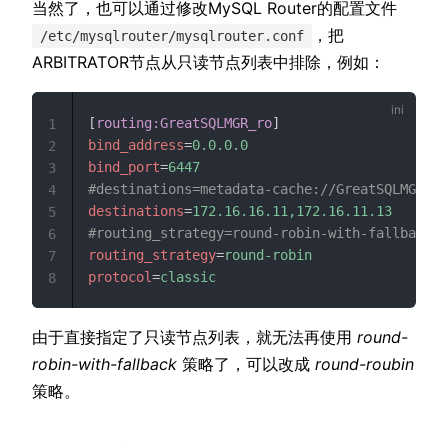
当然了，也可以通过修改MySQL Router的配置文件
，把
/etc/mysqlrouter/mysqlrouter.conf
ARBITRATOR节点从只读节点列表中排除，例如：
[
routing:GreatSQLMGR_ro
]
1
bind_address
=
0.0.0.0
2
bind_port
=
6447
3
#destinations=metadata-cache://GreatSQLMGR/?r
4
destinations
=
172.16.16.11,172.16.11.13
5
#routing_strategy=round-robin-with-fallback
6
routing_strategy
=
round-robin
7
protocol
=
classic
8
由于直接指定了只读节点列表，就无法再使用
round-
robin-with-fallback
策略了，可以改成
round-roubin
策略。