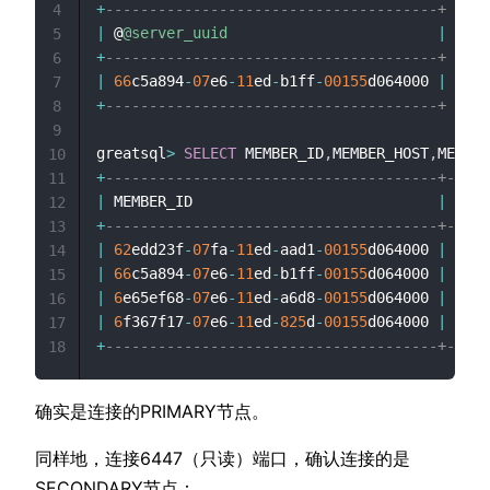
+
--------------------------------------+
4
|
 @
@server_uuid
|
5
+
--------------------------------------+
6
|
66
c5a894
-
07
e6
-
11
ed
-
b1ff
-
00155
d064000 
|
7
+
--------------------------------------+
8
9
greatsql
>
SELECT
 MEMBER_ID
,
MEMBER_HOST
,
MEMBER
10
+
--------------------------------------+-----
11
|
 MEMBER_ID                            
|
 MEMB
12
+
--------------------------------------+-----
13
|
62
edd23f
-
07
fa
-
11
ed
-
aad1
-
00155
d064000 
|
172.
14
|
66
c5a894
-
07
e6
-
11
ed
-
b1ff
-
00155
d064000 
|
172.
15
|
6
e65ef68
-
07
e6
-
11
ed
-
a6d8
-
00155
d064000 
|
172.
16
|
6
f367f17
-
07
e6
-
11
ed
-
825
d
-
00155
d064000 
|
172.
17
+
--------------------------------------+-----
18
确实是连接的PRIMARY节点。
同样地，连接6447（只读）端口，确认连接的是
SECONDARY节点：