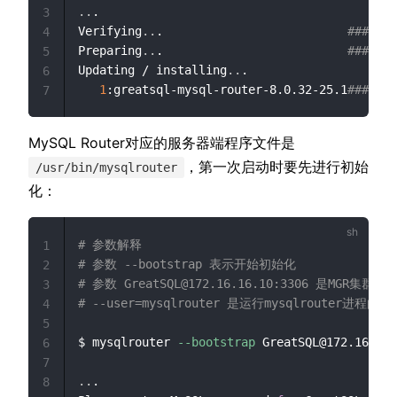
..
.

3
Verifying
..
.                          
#######
4
Preparing
..
.                          
#######
5
Updating / installing
..
.

6
1
:greatsql-mysql-router-8.0.32-25.1
#######
7
MySQL Router对应的服务器端程序文件是
，第一次启动时要先进行初始
/usr/bin/mysqlrouter
化：
# 参数解释
1
# 参数 --bootstrap 表示开始初始化
2
# 参数 GreatSQL@172.16.16.10:3306 是MGR集群
3
# --user=mysqlrouter 是运行mysqlrouter进程
4
5
$ mysqlrouter 
--bootstrap
 GreatSQL@172.16.16.
6
7
..
.

8