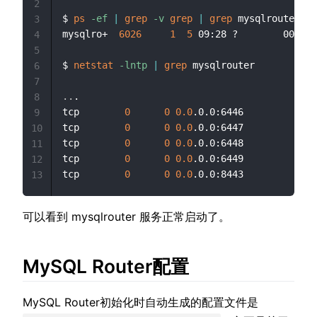
2
$ 
ps
-ef
|
grep
-v
grep
|
grep
 mysqlrouter

3
mysqlro+  
6026
1
5
 09:28 ?        00:00:
4
5
$ 
netstat
-lntp
|
grep
 mysqlrouter

6
7
..
.

8
tcp        
0
0
0.0
.0.0:6446            
0
9
tcp        
0
0
0.0
.0.0:6447            
0
10
tcp        
0
0
0.0
.0.0:6448            
0
11
tcp        
0
0
0.0
.0.0:6449            
0
12
tcp        
0
0
0.0
.0.0:8443            
0
13
可以看到 mysqlrouter 服务正常启动了。
MySQL Router配置
MySQL Router初始化时自动生成的配置文件是