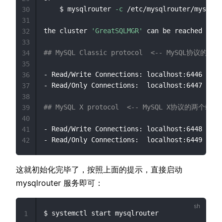
    $ mysqlrouter 
-c
 /etc/mysqlrouter/mysqlro
30
31
the cluster 
'GreatSQLMGR'
 can be reached by c
32
33
## MySQL Classic protocol  <-- MySQL协议的两
34
35
- Read/Write Connections: localhost:6446

36
- Read/Only Connections:  localhost:6447

37
38
## MySQL X protocol  <-- MySQL X协议的两个端口
39
40
- Read/Write Connections: localhost:6448

41
42
这就初始化完毕了，按照上面的提示，直接启动
mysqlrouter 服务即可：
$ systemctl start mysqlrouter

1