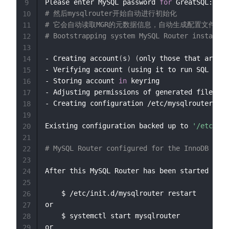
Please enter MySQL password 
for
 GreatSQL:   
<
9
# 然后mysqlrouter开始自动进行初始化
10
# 它会自动读取MGR的元数据信息，自动生成配置文件
11
# Bootstrapping system MySQL Router instance.
12
13
- Creating account
(
s
)
(
only those that are ne
14
- Verifying account 
(
using it to run SQL quer
15
- Storing account 
in
 keyring

16
- Adjusting permissions of generated files

17
- Creating configuration /etc/mysqlrouter/mys
18
19
Existing configuration backed up to 
'/etc/mys
20
21
# MySQL Router configured for the InnoDB Clus
22
23
After this MySQL Router has been started with
24
25
    $ /etc/init.d/mysqlrouter restart

26
or

27
    $ systemctl start mysqlrouter

28
or

29