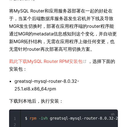
将MySQL Router和应用服务器部署在一起的好处在
于，当某个后端数据库服务器发生宕机并下线及导致
MGR发生切换时，部署在应用程序端的router程序能
通过MGR的metadata信息感知到这个变化，并自动更
新MGR拓扑结构，无需在应用程序上做任何变更，也
无需针对router再次部署高可用切换方案。
(opens new wind
戳此下载MySQL Router RPM安装包
，选择下面的
安装包：
greatsql-mysql-router-8.0.32-
25.1.el8.x86_64.rpm
下载到本地后，执行安装：
$ 
rpm
-ivh
 greatsql-mysql-router-8.0.32-25.1.
1
2