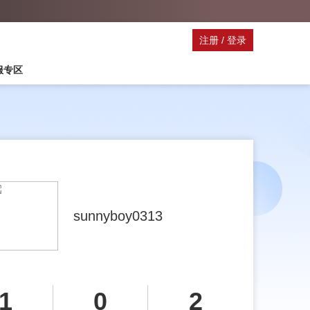
注册
/
登录
停服专区
sunnyboy0313
1
0
2