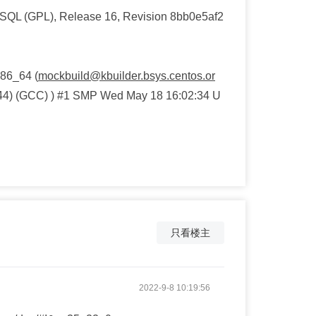
SQL (GPL), Release 16, Revision 8bb0e5af2
86_64 (
mockbuild@kbuilder.bsys.centos.or
5-44) (GCC) ) #1 SMP Wed May 18 16:02:34 U
只看楼主
2022-9-8 10:19:56