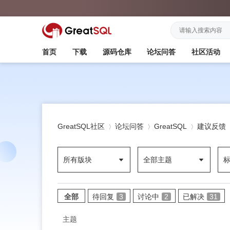
首页
下载
源码仓库
论坛问答
社区活动
GreatSQL社区
论坛问答
GreatSQL
建议反馈
所有版块
全部主题
»
›
›
全部
待回复
3
讨论中
2
已解决
31
主题