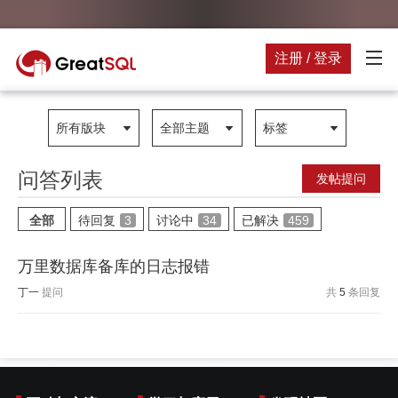
注册 / 登录
所有版块
全部主题
标签
问答列表
发帖提问
全部
待回复
3
讨论中
34
已解决
459
万里数据库备库的日志报错
丁一
提问
共
5
条回复