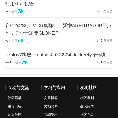
何用shell接管
yejr
提问
共
3
条回复
在GreatSQL MGR集群中，新增ARBITRATOR节点
时，是否一定要CLONE？
yejr
提问
共
0
条回复
centos7构建 greatsql-8.0.32-24 docker编译环境
earl86
提问
共
1
条回复
互动与交流
学习与应用
发现社区
社区活动
文章博客
社区准则
论坛问答
文档资料
建议反馈
加入社区
视频资料
社区之星