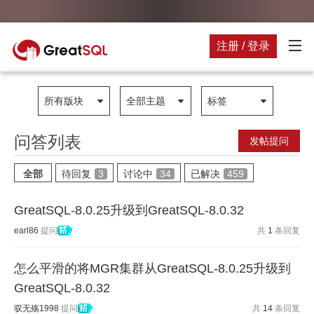
注册 / 登录
所有版块
全部主题
标签
问答列表
发帖提问
全部
待回复
3
讨论中
34
已解决
459
GreatSQL-8.0.25升级到GreatSQL-8.0.32
earl86
提问
共
1
条回复
怎么平滑的将MGR集群从GreatSQL-8.0.25升级到
GreatSQL-8.0.32
驭无殇1998
提问
共
14
条回复