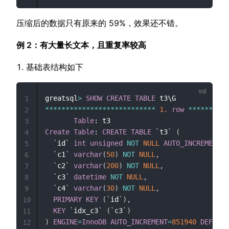
压缩后的数据只有原来的 59%，效果还不错。
例 2：有大量长文本，且重复率较高
基础表结构如下
greatsql
>
SHOW
CREATE
TABLE
1
*
*
*
*
*
*
*
*
*
*
*
*
*
*
*
*
*
*
*
*
*
*
*
*
*
*
*
1.
row
*
*
*
*
*
*
*
*
*
*
2
Table
3
Create
Table
: 
CREATE
TABLE
`
t3
`
(
4
`
id
`
int
unsigned
NOT
NULL
AUTO_INCREMENT
,
5
`
c1
`
varchar
(
50
)
NOT
NULL
,
6
`
c2
`
varchar
(
200
)
NOT
NULL
,
7
`
c3
`
datetime
NOT
NULL
,
8
`
c4
`
varchar
(
30
)
NOT
NULL
,
9
PRIMARY
KEY
(
`
id
`
)
,
10
KEY
`
idx_c3
`
(
`
c3
`
)
11
)
ENGINE
=
InnoDB
AUTO_INCREMENT
=
851940
DEFAULT
12