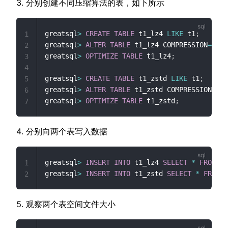
分别创建不同压缩算法的表，如下所示
greatsql
>
CREATE
TABLE
 t1_lz4 
LIKE
 t1
;
1
greatsql
>
ALTER
TABLE
 t1_lz4 COMPRESSION
=
'lz4
2
greatsql
>
OPTIMIZE
TABLE
 t1_lz4
;
3
4
greatsql
>
CREATE
TABLE
 t1_zstd 
LIKE
 t1
;
5
greatsql
>
ALTER
TABLE
 t1_zstd COMPRESSION
=
'zs
6
greatsql
>
OPTIMIZE
TABLE
 t1_zstd
;
7
分别向两个表写入数据
greatsql
>
INSERT
INTO
 t1_lz4 
SELECT
*
FROM
 t1
1
greatsql
>
INSERT
INTO
 t1_zstd 
SELECT
*
FROM
 t
2
观察两个表空间文件大小