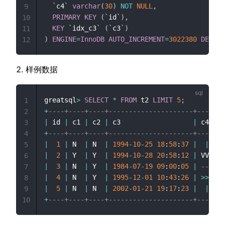
`
c4
`
varchar
(
30
)
NOT
NULL
,
9
PRIMARY
KEY
(
`
id
`
)
,
10
KEY
`
idx_c3
`
(
`
c3
`
)
11
)
ENGINE
=
InnoDB
AUTO_INCREMENT
=
3022380
DEFAUL
12
样例数据
greatsql
>
SELECT
*
FROM
 t2 
LIMIT
5
;
1
+
----+----+----+---------------------+-------
2
|
 id 
|
 c1 
|
 c2 
|
 c3                  
|
 c4    
3
+
----+----+----+---------------------+-------
4
|
1
|
 N  
|
 N  
|
1994
-
10
-
25
18
:
58
:
37
|
|
5
|
2
|
 Y  
|
 Y  
|
1994
-
10
-
28
20
:
58
:
12
|
 VVVVVV
6
|
3
|
 N  
|
 Y  
|
1984
-
07
-
19
09
:
00
:
05
|
------
7
|
4
|
 N  
|
 Y  
|
1995
-
12
-
01
10
:
43
:
26
|
>>
>>
>>
8
|
5
|
 N  
|
 N  
|
2002
-
01
-
21
19
:
17
:
23
|
|
9
+
----+----+----+---------------------+-------
10