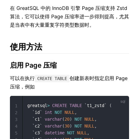
在 GreatSQL 中的 InnoDB 引擎 Page 压缩支持 Zstd
算法，它可以使得 Page 压缩率进一步得到提高，尤其
是当表中有大量重复字符类型数据时。
使用方法
启用 Page 压缩
可以在执行
创建新表时指定启用 Page
CREATE TABLE
压缩，例如
greatsql
>
CREATE
TABLE
`
t1_zstd
`
(
1
`
id
`
int
NOT
NULL
,
2
`
c1
`
varchar
(
20
)
NOT
NULL
,
3
`
c2
`
varchar
(
30
)
NOT
NULL
,
4
`
c3
`
datetime
NOT
NULL
,
5