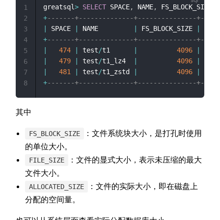
greatsql
>
SELECT
 SPACE
,
 NAME
,
 FS_BLOCK_SIZE
,
 
1
+
-------+--------------+---------------+-----
2
|
 SPACE 
|
 NAME         
|
 FS_BLOCK_SIZE 
|
 FILE
3
+
-------+--------------+---------------+-----
4
|
474
|
 test
/
t1      
|
4096
|
2139
5
|
479
|
 test
/
t1_lz4  
|
4096
|
1509
6
|
481
|
 test
/
t1_zstd 
|
4096
|
1509
7
+
-------+--------------+---------------+-----
8
其中
：文件系统块大小，是打孔时使用
FS_BLOCK_SIZE
的单位大小。
：文件的显式大小，表示未压缩的最大
FILE_SIZE
文件大小。
：文件的实际大小，即在磁盘上
ALLOCATED_SIZE
分配的空间量。