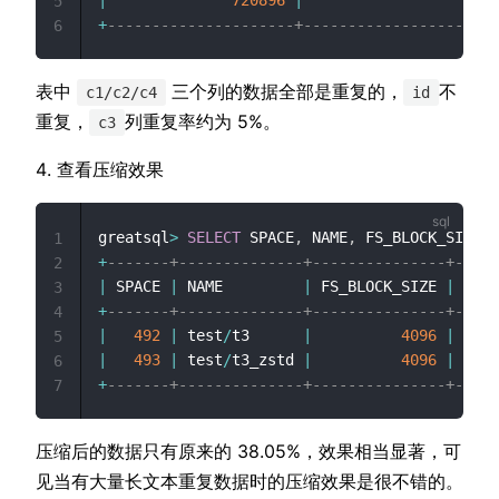
5
+
---------------------+---------------------+
6
表中
三个列的数据全部是重复的，
不
c1/c2/c4
id
重复，
列重复率约为 5%。
c3
查看压缩效果
greatsql
>
SELECT
 SPACE
,
 NAME
,
 FS_BLOCK_SIZE
,
 
1
+
-------+--------------+---------------+-----
2
|
 SPACE 
|
 NAME         
|
 FS_BLOCK_SIZE 
|
 FILE
3
+
-------+--------------+---------------+-----
4
|
492
|
 test
/
t3      
|
4096
|
3019
5
|
493
|
 test
/
t3_zstd 
|
4096
|
3019
6
+
-------+--------------+---------------+-----
7
压缩后的数据只有原来的 38.05%，效果相当显著，可
见当有大量长文本重复数据时的压缩效果是很不错的。