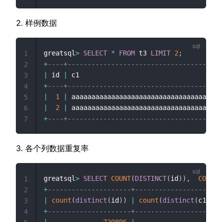
样例数据
greatsql
>
SELECT
*
FROM
 t3 
LIMIT
2
;
1
+
----+---------------------------------------
2
|
 id 
|
 c1                                    
3
+
----+---------------------------------------
4
|
1
|
 aaaaaaaaaaaaaaaaaaaaaaaaaaaaaaaaaaaaaa
5
|
2
|
 aaaaaaaaaaaaaaaaaaaaaaaaaaaaaaaaaaaaaa
6
+
----+---------------------------------------
7
各个列数据重复率
greatsql
>
SELECT
COUNT
(
DISTINCT
(
id
)
)
,
COUNT
(
1
+
---------------------+---------------------+
2
|
count
(
distinct
(
id
)
)
|
count
(
distinct
(
c1
)
)
|
3
+
---------------------+---------------------+
4
|
720896
|
1
|