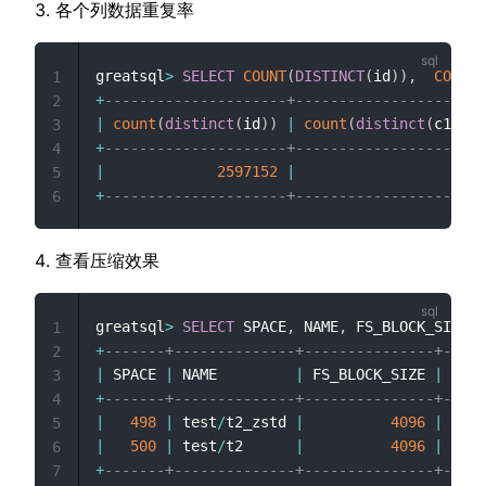
各个列数据重复率
greatsql
>
SELECT
COUNT
(
DISTINCT
(
id
)
)
,
COUNT
(
1
+
---------------------+---------------------+
2
|
count
(
distinct
(
id
)
)
|
count
(
distinct
(
c1
)
)
|
3
+
---------------------+---------------------+
4
|
2597152
|
2
|
5
+
---------------------+---------------------+
6
查看压缩效果
greatsql
>
SELECT
 SPACE
,
 NAME
,
 FS_BLOCK_SIZE
,
 
1
+
-------+--------------+---------------+-----
2
|
 SPACE 
|
 NAME         
|
 FS_BLOCK_SIZE 
|
 FILE
3
+
-------+--------------+---------------+-----
4
|
498
|
 test
/
t2_zstd 
|
4096
|
2474
5
|
500
|
 test
/
t2      
|
4096
|
2474
6
+
-------+--------------+---------------+-----
7