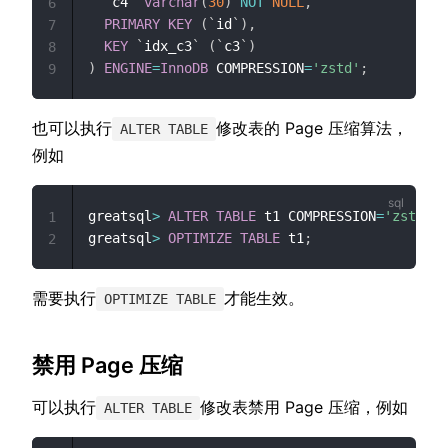
`
c4
`
varchar
(
30
)
NOT
NULL
,
6
PRIMARY
KEY
(
`
id
`
)
,
7
KEY
`
idx_c3
`
(
`
c3
`
)
8
)
ENGINE
=
InnoDB
 COMPRESSION
=
'zstd'
;
9
也可以执行
修改表的 Page 压缩算法，
ALTER TABLE
例如
greatsql
>
ALTER
TABLE
 t1 COMPRESSION
=
'zstd'
;
1
greatsql
>
OPTIMIZE
TABLE
 t1
;
2
需要执行
才能生效。
OPTIMIZE TABLE
禁用 Page 压缩
可以执行
修改表禁用 Page 压缩，例如
ALTER TABLE