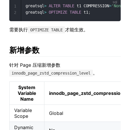
greatsql
>
ALTER
TABLE
 t1 COMPRESSION
=
'None'
;
1
greatsql
>
OPTIMIZE
TABLE
 t1
;
2
需要执行
才能生效。
OPTIMIZE TABLE
新增参数
针对 Page 压缩新增参数
。
innodb_page_zstd_compression_level
System
Variable
innodb_page_zstd_compression_le
Name
Variable
Global
Scope
Dynamic