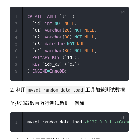
CREATE
TABLE
`
t1
`
(
1
`
id
`
int
NOT
NULL
,
2
`
c1
`
varchar
(
20
)
NOT
NULL
,
3
`
c2
`
varchar
(
30
)
NOT
NULL
,
4
`
c3
`
datetime
NOT
NULL
,
5
`
c4
`
varchar
(
30
)
NOT
NULL
,
6
PRIMARY
KEY
(
`
id
`
)
,
7
KEY
`
idx_c3
`
(
`
c3
`
)
8
)
ENGINE
=
InnoDB
;
9
利用
工具加载测试数据
mysql_random_data_load
至少加载数百万行测试数据，例如
mysql_random_data_load 
-h127.0.0.1
-uGreatSQL
1