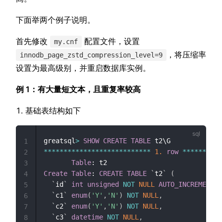
下面举两个例子说明。
首先修改
配置文件，设置
my.cnf
，将压缩率
innodb_page_zstd_compression_level=9
设置为最高级别，并重启数据库实例。
例 1：有大量短文本，且重复率较高
基础表结构如下
greatsql
>
SHOW
CREATE
TABLE
1
*
*
*
*
*
*
*
*
*
*
*
*
*
*
*
*
*
*
*
*
*
*
*
*
*
*
*
1.
row
*
*
*
*
*
*
*
*
*
*
2
Table
3
Create
Table
: 
CREATE
TABLE
`
t2
`
(
4
`
id
`
int
unsigned
NOT
NULL
AUTO_INCREMENT
,
5
`
c1
`
enum
(
'Y'
,
'N'
)
NOT
NULL
,
6
`
c2
`
enum
(
'Y'
,
'N'
)
NOT
NULL
,
7
`
c3
`
datetime
NOT
NULL
,
8