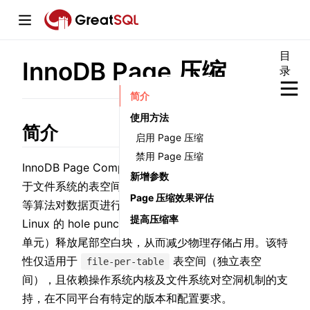
目
InnoDB Page 压缩
录
window)
简介
使用方法
简介
启用 Page 压缩
禁用 Page 压缩
w)
InnoDB Page Compression（透明页压缩）是一种基
新增参数
于文件系统的表空间压缩技术，通过 Zlib/LZ4/Zstd
w)
Page 压缩效果评估
等算法对数据页进行压缩，并利用稀疏文件特性（如
提高压缩率
Linux 的 hole punching 或 Windows 的 NTFS 压缩
单元）释放尾部空白块，从而减少物理存储占用。该特
性仅适用于
表空间（独立表空
file-per-table
间），且依赖操作系统内核及文件系统对空洞机制的支
持，在不同平台有特定的版本和配置要求。