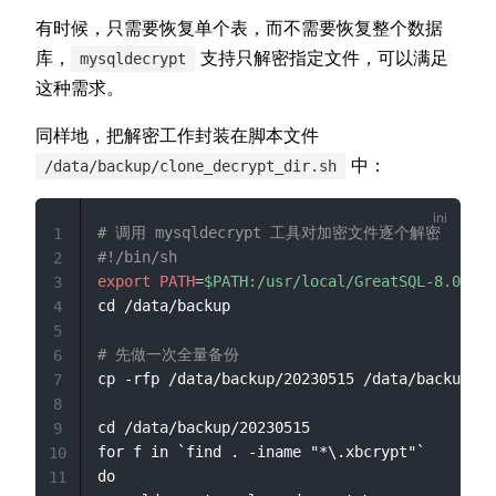
有时候，只需要恢复单个表，而不需要恢复整个数据
库，
支持只解密指定文件，可以满足
mysqldecrypt
这种需求。
同样地，把解密工作封装在脚本文件
中：
/data/backup/clone_decrypt_dir.sh
# 调用 mysqldecrypt 工具对加密文件逐个解密
1
#!/bin/sh
2
export PATH
=
$PATH:/usr/local/GreatSQL-8.0.32-
3
cd /data/backup

4
5
# 先做一次全量备份
6
cp -rfp /data/backup/20230515 /data/backup/20
7
8
cd /data/backup/20230515

9
for f in `find . -iname "*\.xbcrypt"`

10
do

11