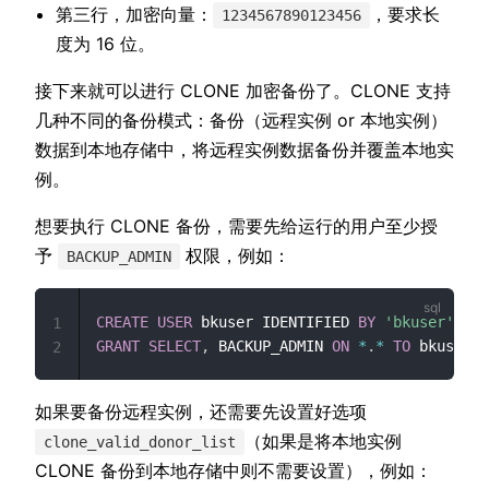
第三行，加密向量：
，要求长
1234567890123456
度为 16 位。
接下来就可以进行 CLONE 加密备份了。CLONE 支持
几种不同的备份模式：备份（远程实例 or 本地实例）
数据到本地存储中，将远程实例数据备份并覆盖本地实
例。
想要执行 CLONE 备份，需要先给运行的用户至少授
予
权限，例如：
BACKUP_ADMIN
CREATE
USER
 bkuser IDENTIFIED 
BY
'bkuser'
;
1
GRANT
SELECT
,
 BACKUP_ADMIN 
ON
*
.
*
TO
 bkuser
;
2
如果要备份远程实例，还需要先设置好选项
（如果是将本地实例
clone_valid_donor_list
CLONE 备份到本地存储中则不需要设置），例如：