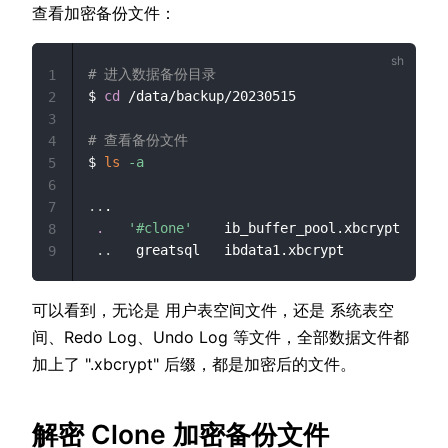
查看加密备份文件：
# 进入数据备份目录
1
$ 
cd
 /data/backup/20230515

2
3
# 查看备份文件
4
$ 
ls
-a
5
6
..
.

7
.
'#clone'
    ib_buffer_pool.xbcrypt  
'#in
8
..
9
可以看到，无论是 用户表空间文件，还是 系统表空
间、Redo Log、Undo Log 等文件，全部数据文件都
加上了 ".xbcrypt" 后缀，都是加密后的文件。
解密 Clone 加密备份文件