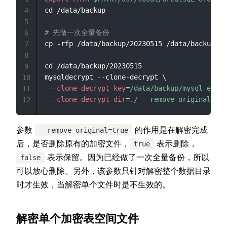
cd /data/backup

4
5
# 先做一次全量备份
6
cp -rfp /data/backup/20230515 /data/backup/20
7
8
cd /data/backup/20230515

9
mysqldecrypt --clone-decrypt \

10
--clone-decrypt-key
=
/data/backup/mysql_encry
11
--clone-decrypt-dir
=
./ --remove-original=tru
12
参数
的作用是在解密完成
--remove-original=true
后，是否删除原有的加密文件，
表示删除，
true
表示保留。因为已经做了一次全量备份，所以
false
可以放心删除。另外，该参数只针对解密整个数据目录
时才生效，当解密单个文件时是不生效的。
解密单个加密表空间文件