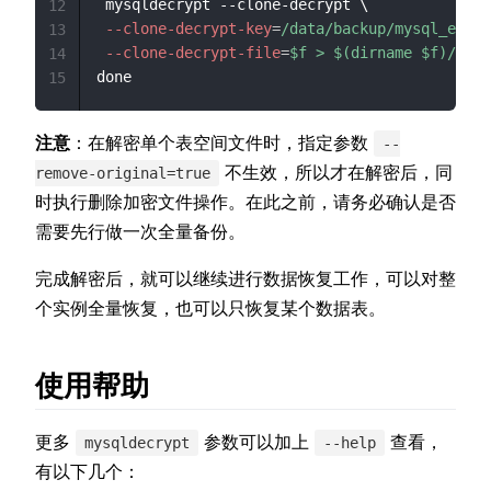
 mysqldecrypt --clone-decrypt \

12
--clone-decrypt-key
=
/data/backup/mysql_encry
13
--clone-decrypt-file
=
$f > $(dirname $f)/$(ba
14
15
注意
：在解密单个表空间文件时，指定参数
--
不生效，所以才在解密后，同
remove-original=true
时执行删除加密文件操作。在此之前，请务必确认是否
需要先行做一次全量备份。
完成解密后，就可以继续进行数据恢复工作，可以对整
个实例全量恢复，也可以只恢复某个数据表。
使用帮助
更多
参数可以加上
查看，
mysqldecrypt
--help
有以下几个：