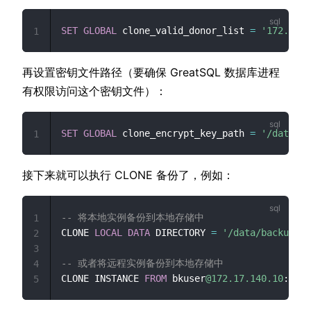
SET
GLOBAL
 clone_valid_donor_list 
=
'172.17.1
1
再设置密钥文件路径（要确保 GreatSQL 数据库进程
有权限访问这个密钥文件）：
SET
GLOBAL
 clone_encrypt_key_path 
=
'/data/ba
1
接下来就可以执行 CLONE 备份了，例如：
-- 将本地实例备份到本地存储中
1
CLONE 
LOCAL
DATA
 DIRECTORY 
=
'/data/backup/20
2
3
-- 或者将远程实例备份到本地存储中
4
CLONE INSTANCE 
FROM
 bkuser
@172.17.140.10
:
3306
5