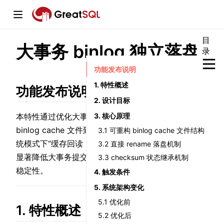
目
大事务 binlog 独立落盘
录
window)
功能发布说明
1. 特性概述
功能发布说明
2. 设计目标
3. 核心原理
本特性通过优化大事务 binlog 的落盘路径，实现
w)
binlog cache 文件到 binlog 文件的直接转换，避免传
3.1 可重构 binlog cache 文件结构
w)
统模式下“缓存回读 + 二次写入”的高 I/O 开销，从而
3.2 直接 rename 落盘机制
显著降低大事务提交延迟，提升数据库整体吞吐能力与
3.3 checksum 状态继承机制
稳定性。
4. 触发条件
5. 系统架构变化
5.1 优化前
1. 特性概述
5.2 优化后