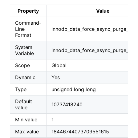
Property
Value
Command-
Line
innodb_data_force_async_purge_file
Format
System
innodb_data_force_async_purge_file_
Variable
Scope
Global
Dynamic
Yes
Type
unsigned long long
Default
10737418240
value
Min value
1
Max value
18446744073709551615