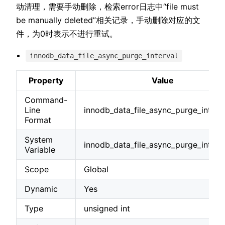
动清理，需要手动删除，检索error日志中“file must
be manually deleted”相关记录，手动删除对应的文
件，为0时表示不进行重试。
innodb_data_file_async_purge_interval
Property
Value
Command-
Line
innodb_data_file_async_purge_interv
Format
System
innodb_data_file_async_purge_interv
Variable
Scope
Global
Dynamic
Yes
Type
unsigned int