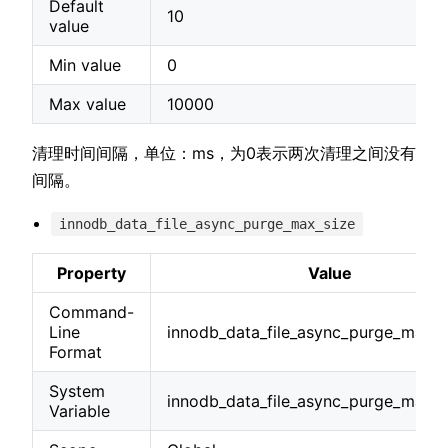
Default
10
value
Min value
0
Max value
10000
清理时间间隔，单位：ms，为0表示两次清理之间没有
间隔。
innodb_data_file_async_purge_max_size
Property
Value
Command-
Line
innodb_data_file_async_purge_max_
Format
System
innodb_data_file_async_purge_max_s
Variable