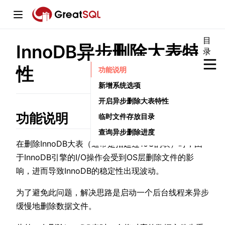
目
InnoDB异步删除大表特
录
window)
性
功能说明
新增系统选项
开启异步删除大表特性
功能说明
临时文件存放目录
w)
查询异步删除进度
w)
在删除InnoDB大表（通常是指超过10G的表）时，由
于InnoDB引擎的I/O操作会受到OS层删除文件的影
响，进而导致InnoDB的稳定性出现波动。
为了避免此问题，解决思路是启动一个后台线程来异步
缓慢地删除数据文件。