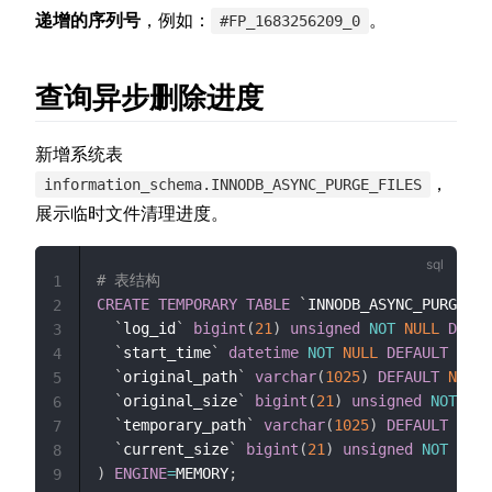
递增的序列号
，例如：
。
#FP_1683256209_0
查询异步删除进度
新增系统表
，
information_schema.INNODB_ASYNC_PURGE_FILES
展示临时文件清理进度。
# 表结构
1
CREATE
TEMPORARY
TABLE
`
INNODB_ASYNC_PURGE_FI
2
`
log_id
`
bigint
(
21
)
unsigned
NOT
NULL
DEFAU
3
`
start_time
`
datetime
NOT
NULL
DEFAULT
'000
4
`
original_path
`
varchar
(
1025
)
DEFAULT
NULL
,
5
`
original_size
`
bigint
(
21
)
unsigned
NOT
NUL
6
`
temporary_path
`
varchar
(
1025
)
DEFAULT
NULL
7
`
current_size
`
bigint
(
21
)
unsigned
NOT
NULL
8
)
ENGINE
=
MEMORY
;
9