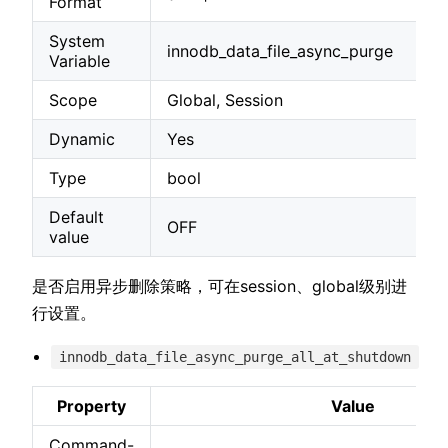
Format
System
innodb_data_file_async_purge
Variable
Scope
Global, Session
Dynamic
Yes
Type
bool
Default
OFF
value
是否启用异步删除策略，可在session、global级别进
行设置。
innodb_data_file_async_purge_all_at_shutdown
Property
Value
Command-