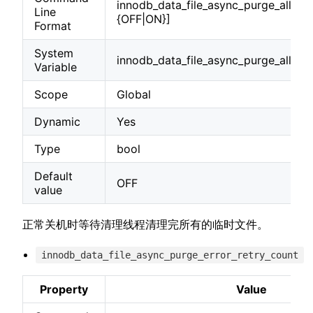
innodb_data_file_async_purge_all_a
Line
{OFF|ON}]
Format
System
innodb_data_file_async_purge_all_a
Variable
Scope
Global
Dynamic
Yes
Type
bool
Default
OFF
value
正常关机时等待清理线程清理完所有的临时文件。
innodb_data_file_async_purge_error_retry_count
Property
Value