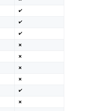
✔️
✔️
✔️
❌
❌
❌
❌
✔️
❌