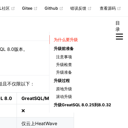
(opens new window)
(opens new window)
(opens new window)
(opens new wind
(op
QL社区
Gitee
Github
错误反馈
查看源码
目
录
为什么要升级
升级前准备
QL 8.0版本。
注意事项
升级检查
升级准备
升级过程
性，包括且不仅限以下：
原地升级
滚动升级
L 8.0
GreatSQL/MySQL 5.7
升级GreatSQL 8.0.25到8.0.32
❌
仅云上HeatWave