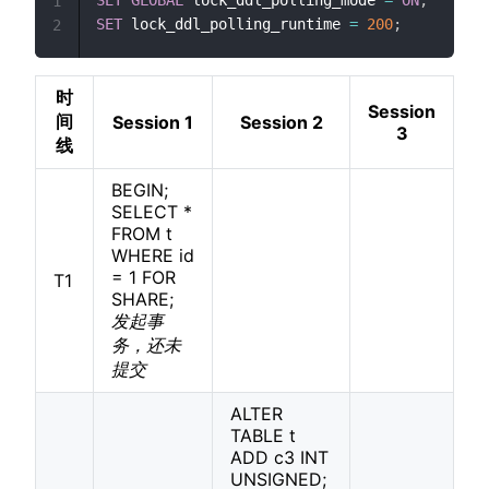
1
SET
 lock_ddl_polling_runtime 
=
200
;
2
时
Session
间
Session 1
Session 2
3
线
BEGIN;
SELECT *
FROM t
WHERE id
= 1 FOR
T1
SHARE;
发起事
务，还未
提交
ALTER
TABLE t
ADD c3 INT
UNSIGNED;