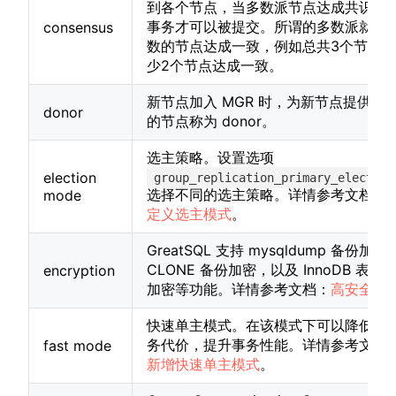
到各个节点，当多数派节点达成共识后
事务才可以被提交。所谓的多数派就是
consensus
数的节点达成一致，例如总共3个节点
少2个节点达成一致。
新节点加入 MGR 时，为新节点提供数
donor
的节点称为 donor。
选主策略。设置选项
election
group_replication_primary_election
选择不同的选主策略。详情参考文档：
1
mode
定义选主模式
。
GreatSQL 支持 mysqldump 备份加密
CLONE 备份加密，以及 InnoDB 表空
encryption
加密等功能。详情参考文档：
高安全
。
快速单主模式。在该模式下可以降低 MG
务代价，提升事务性能。详情参考文档
fast mode
新增快速单主模式
。