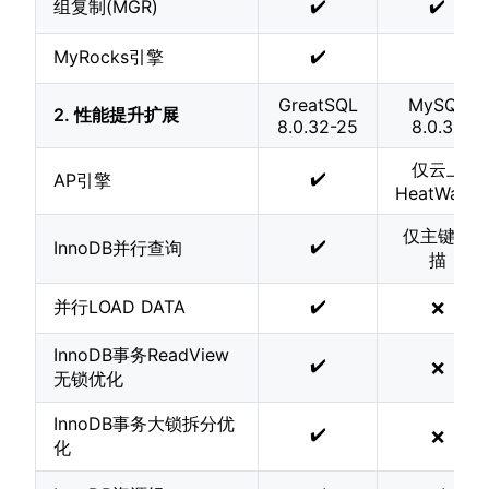
✔️
✔️
组复制(MGR)
✔️
MyRocks引擎
GreatSQL
MySQL
2. 性能提升扩展
8.0.32-25
8.0.32
仅云上
✔️
AP引擎
HeatWave
仅主键扫
✔️
InnoDB并行查询
描
✔️
并行LOAD DATA
❌
InnoDB事务ReadView
✔️
❌
无锁优化
InnoDB事务大锁拆分优
✔️
❌
化