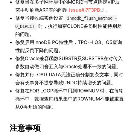
修复当在多子网环境中的MGR读写节点绑定VIP后
(opens new
需手动刷新ARP表的问题
issue#I7F3PB
。
修复当接收端实例设置
innodb_flush_method =
时，执行加密CLONE备份时性能特别差
O_DIRECT
的问题。
修复启用InnoDB PQ特性后，TPC-H Q3、Q5查询
性能反倒下降的问题。
修复Oracle兼容函数SUBSTR及SUBSTRB在对传入
参数自动做四舍五入与Oracle处理不一致的问题。
修复并行LOAD DATA无法正确分割复杂文本，同时
会有长事务不提交导致UNDO持续增长的问题。
修复在FOR LOOP循环中用到ROWNUM时，在每轮
循环中，数据查询结果集中的ROWNUM不能被重置
从0再开始的问题。
注意事项