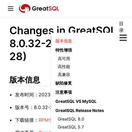
目
Changes in GreatSQL
录
window)
8.0.32-25 (2023-12-
版本信息
特性增强
28)
高可用
高性能
w)
高兼容
版本信息
w)
缺陷修复
注意事项
发布时间：2023年12月28日
GreatSQL VS MySQL
版本号：8.0.32-25, Revision db07cc5cb73
GreatSQL Release Notes
GreatSQL 8.0
(opens new window)
(opens new window)
(opens ne
下载链接：
RPM包
、
TAR包
、
源码包
GreatSQL 5.7