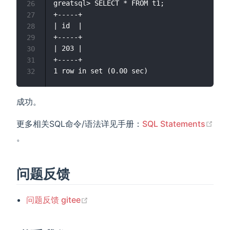
greatsql> SELECT * FROM t1;

26
+-----+

27
| id  |

28
+-----+

29
| 203 |

30
+-----+

31
32
成功。
更多相关SQL命令/语法详见手册：
SQL Statements
(opens new window)
。
问题反馈
(opens new window)
问题反馈 gitee