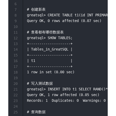
6
# 创建新表

7
greatsql> CREATE TABLE t1(id INT PRIMARY KE
8
Query OK, 0 rows affected (0.07 sec)

9
10
# 查看都有哪些数据表

11
greatsql> SHOW TABLES;

12
+--------------------+

13
| Tables_in_GreatSQL |

14
+--------------------+

15
| t1                 |

16
+--------------------+

17
1 row in set (0.00 sec)

18
19
# 写入测试数据

20
greatsql> INSERT INTO t1 SELECT RAND()*1024
21
Query OK, 1 row affected (0.05 sec)

22
Records: 1  Duplicates: 0  Warnings: 0

23
24
# 查询数据

25