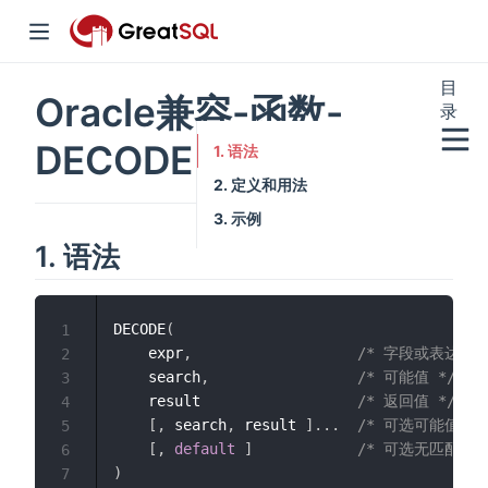
目
Oracle兼容-函数-
录
window)
DECODE()函数
1. 语法
2. 定义和用法
3. 示例
1. 语法
w)
w)
DECODE
(
1
    expr
,
/* 字段或表达式 
2
    search
,
/* 可能值 */
3
    result                  
/* 返回值 */
4
[
,
 search
,
 result 
]
.
.
.
/* 可选可能值/返
5
[
,
default
]
/* 可选无匹配返回
6
)
7