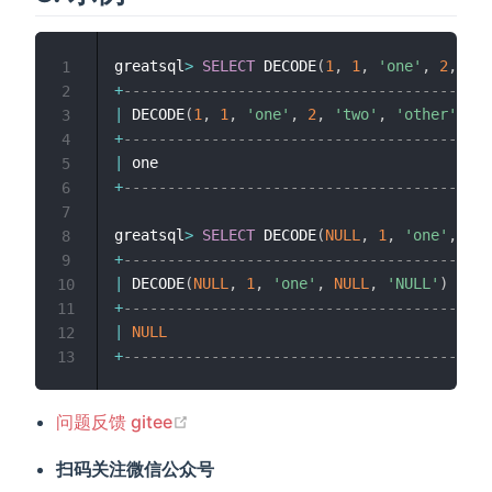
greatsql
>
SELECT
 DECODE
(
1
,
1
,
'one'
,
2
,
'tw
1
+
----------------------------------------+
2
|
 DECODE
(
1
,
1
,
'one'
,
2
,
'two'
,
'other'
)
|
3
+
----------------------------------------+
4
|
 one                                    
|
5
+
----------------------------------------+
6
7
greatsql
>
SELECT
 DECODE
(
NULL
,
1
,
'one'
,
NUL
8
+
--------------------------------------+
9
|
 DECODE
(
NULL
,
1
,
'one'
,
NULL
,
'NULL'
)
|
10
+
--------------------------------------+
11
|
NULL
|
12
+
--------------------------------------+
13
(opens new window)
问题反馈 gitee
扫码关注微信公众号