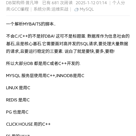
DB架构师:曾凡坤
已有 681 次阅读
2025-1-12 01:14
|
个人分
类:
GCC编程
|
系统分类:
运维实战
|
MySQL
一个解析MYBAITS的脚本..
不会C/C++的不是好DBA! 这可不是标题蛋. 数据库作为信息社会的
基石,且是核心基石.它需要面对高并发的SQL请求,要处理大量数据
的请求,且要运行稳定的三要素. 说白了就是要快,要多,要稳!
所以大部分DB 都是用C或者C++开发的. 
MYSQL 服务层使用用C++,INNODB是用C
LINUX 是用C
REDIS 是用C
PG 也是用C
CLICK HOUSE 用的C++