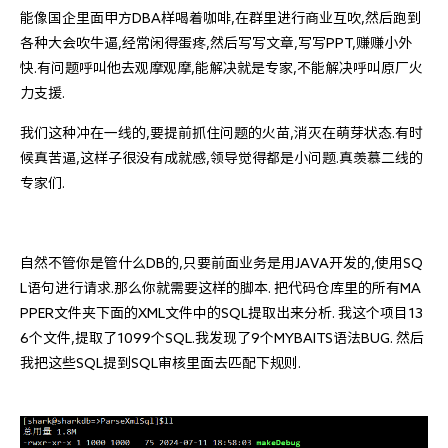
能像国企里面甲方DBA样喝着咖啡,在群里进行商业互吹,然后跑到
各种大会吹牛逼,经常闲得蛋疼,然后写写文章,写写PPT,赚赚小外
快.有问题呼叫他去观摩观摩,能解决就是专家,不能解决呼叫原厂火
力支援.
我们这种冲在一线的,要提前抓住问题的火苗,消灭在萌芽状态.有时
候真苦逼,这样子很没有成就感,领导觉得都是小问题.真羡慕二线的
专家们.
自然不管你是管什么DB的,只要前面业务是用JAVA开发的,使用SQ
L语句进行请求.那么你就需要这样的脚本. 把代码仓库里的所有MA
PPER文件夹下面的XML文件中的SQL提取出来分析. 我这个项目13
6个文件,提取了1099个SQL.我发现了9个MYBAITS语法BUG. 然后
我把这些SQL提到SQL审核里面去匹配下规则.