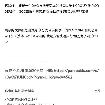
这30个主要是一个DAO方法里变成2个SQL, 多个GROUP,多个OR
DERBY.用GCC去解析着实麻烦.而且这样的SQL概率非常低.
剩余的文件都是测试用的,分为当前目录下的DEMO.XML和其它目
录下测试脚本. 没什么深澳的,就是方便快速执行而已,为了调式BU
G!
————————————————
写作不易,脚本编写不易 下载: https://pan.baidu.com/s/
10w9j7fUIdCcdNPcym-l_Hg?pwd=4562
作者的其他最新博客
全部
•
PG能代替MYSQL吗?
•
魔改PG客户端遭遇DOUBLE FREE