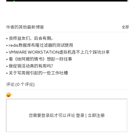
作者的其他最新博客
全部
•
良师益友们，后会有期。
•
redis数据库布隆过滤器的测试使用
•
VMWARE WORKSTATION虚拟机连不上几个踩坑分享
•
看《给阿嬷的情书》想起一则往事
•
做促销活动真的有用吗？
•
关于写周报引起的一些工作吐槽
评论 (
0
个评论)
您需要登录后才可以评论
登录
|
立即注册