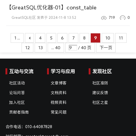
【GreatSQL优化器-01】const_table
GreatSQL社区
发表于 2024-11-8 13:52
719
0
1 ...
4
5
6
7
8
9
10
11
12
13
... 40
/ 40 页
下一页
互动与交流
学习与应用
发现社区
社区活动
文章博客
社区准则
论坛问答
文档资料
建议反馈
加入社区
视频资料
社区之星
贡献者指南
常见问题
合作电话：010-64087828