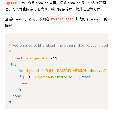
rgument
 上。查阅jemalloc 官网，得知jemalloc 是一个内存管理
器，可以优化内存分配策略、减少内存碎片、提升性能等方面。
mysqld_safe
查看GreatSQL源码，发现在 
 上找到了 jemalloc 的
踪迹：
..
# Add jemalloc to ld_preload if no other malloc forced - needed
#
 -eq 
if
test
$load_jemalloc
1
then
for
libjemall
in
"
${MY_BASEDIR_VERSION}
/lib/mysql"
"/
 -r 
           
if
[
"
$libjemall
/libjemalloc.so.1"
]
;
then
break
fi
done
fi