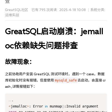
查
GreatSQL社区
已有 795 次阅读
2025-4-18 10:08
|
系统分类:
运维实战
GreatSQL启动崩溃：jemall
oc依赖缺失问题排查
故障现象：
之前协助用户安装 GreatSQL 测试环境时，遇到一个 case，数据
mysqld_safe
库初始化时没有报错，但是使用
去启动，会直接 cr
ash ,详情报错如下：
..
..
jemalloc
: Error 
 munmap
<
>
in
(
)