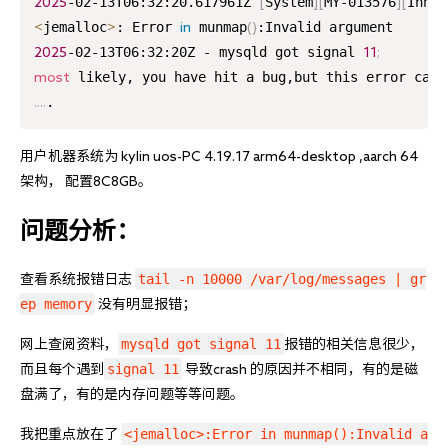
-02-13T06:32:20.617961Z 
System
MY-013576
InnoD
2025
[
]
[
]
[
jemalloc
: Error 
 munmap
<
>
in
(
)
-02-13T06:32:20Z - mysqld got signal 
2025
11
;
most
.
..
..
用户机器系统为 kylin uos-PC 4.19.17 arm64-desktop ,aarch 64 
架构， 配置8C8GB。
问题分析：
tail -n 10000 /var/log/messages | gr
查看系统报错日志 
ep memory
 没有明显报错；
mysqld got signal 11
网上查阅资料，
报错的相关信息很少，
signal 11
而且每个遇到
 导致crash 的原因并不相同，有的是磁
盘满了，有的是内存问题等等问题。
<jemalloc>:Error in munmap():Invalid a
我把重点放在了 