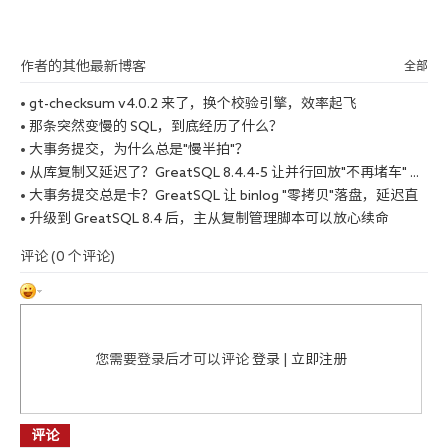
作者的其他最新博客
全部
•
gt-checksum v4.0.2 来了，换个校验引擎，效率起飞
•
那条突然变慢的 SQL，到底经历了什么？
•
大事务提交，为什么总是"慢半拍"？
•
从库复制又延迟了？GreatSQL 8.4.4-5 让并行回放"不再堵车" ...
•
大事务提交总是卡？GreatSQL 让 binlog "零拷贝"落盘，延迟直
降七成 ...
•
升级到 GreatSQL 8.4 后，主从复制管理脚本可以放心续命
评论 (
0
个评论)
您需要登录后才可以评论
登录
|
立即注册
评论