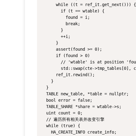
      while ((t = ref_it.get_next())) {

        if (t == wtable) {

          found = i;

          break;

        }

        ++i;

      }

      assert(found >= 0);

      if (found > 0)

        // 'wtable' is at position 'fou
        std::swap(cte->tmp_tables[0], c
      ref_it.rewind();

    }

  }

  TABLE new_table, *table = nullptr;

  bool error = false;

  TABLE_SHARE *share = wtable->s;

  uint count = 0;

  // 遍历所有相关表并改变引擎

  while (true) {

    HA_CREATE_INFO create_info;
