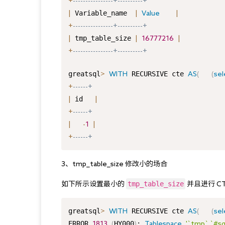
+
----------------+----------+
 Variable_name  
|
|
Value
|
+
----------------+----------+
 tmp_table_size 
|
|
16777216
|
+
----------------+----------+
greatsql
 RECURSIVE cte 
>
WITH
AS
(
(
sel
+
------+
 id   
|
|
+
------+
|
-
1
|
+
------+
3、tmp_table_size 修改小的场合
tmp_table_size
如下所示设置最小的 
 并且进行 
greatsql
 RECURSIVE cte 
>
WITH
AS
(
(
sel
ERROR 
HY000
: 
1813
(
)
Tablespace
'`tmp`.`#sq