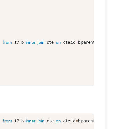
  
 t7 b 
 cte 
 cte
id
b
parentNodeid 
 b
st
from
inner
join
on
.
=
.
and
.
  
 t7 b 
 cte 
 cte
id
b
parentNodeid 
 b
st
from
inner
join
on
.
=
.
and
.