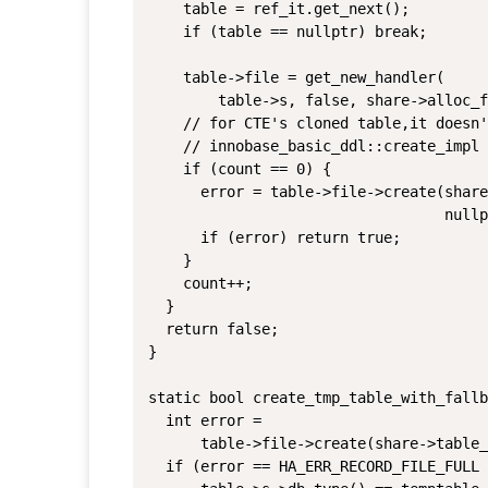
    table = ref_it.get_next();

    if (table == nullptr) break;

    table->file = get_new_handler(

        table->s, false, share->alloc_f
    // for CTE's cloned table,it doesn'
    // innobase_basic_ddl::create_impl 
    if (count == 0) {

      error = table->file->create(share
                                  nullp
      if (error) return true;

    }

    count++;

  }

  return false;

}

static bool create_tmp_table_with_fallb
  int error =

      table->file->create(share->table_
  if (error == HA_ERR_RECORD_FILE_FULL 