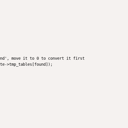
nd', move it to 0 to convert it first

te->tmp_tables[found]);
