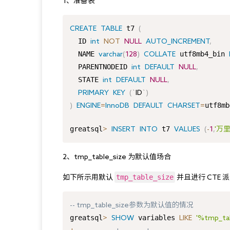
1、准备表
 t7 
CREATE
TABLE
(
  ID 
int
NOT
NULL
AUTO_INCREMENT
,
  NAME 
 utf8mb4_bin 
varchar
(
128
)
COLLATE
  PARENTNODEID 
int
DEFAULT
NULL
,
  STATE 
int
DEFAULT
NULL
,
PRIMARY
KEY
(
`
ID
`
)
utf8mb
)
ENGINE
=
InnoDB
DEFAULT
CHARSET
=
greatsql
 t7 
>
INSERT
INTO
VALUES
(
-
1
,
'万里
2、tmp_table_size 为默认值场合
tmp_table_size
如下所示用默认 
 并且进行 CT
-- tmp_table_size参数为默认值的情况

greatsql
 variables 
>
SHOW
LIKE
'%tmp_ta