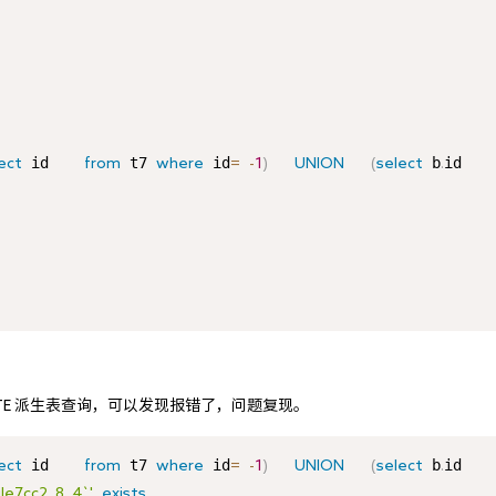
 id    
 t7 
 id
 b
id   
ect
from
where
=
-
1
)
UNION
(
select
.
CTE 派生表查询，可以发现报错了，问题复现。
 id    
 t7 
 id
 b
id   
ect
from
where
=
-
1
)
UNION
(
select
.
le7cc2_8_4`'
exists
.