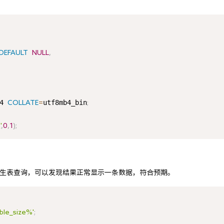
DEFAULT
NULL
,
4 
utf8mb4_bin
COLLATE
=
;
'
,
0
,
1
)
;
E 派生表查询，可以发现结果正常显示一条数据，符合预期。
ble_size%'
;