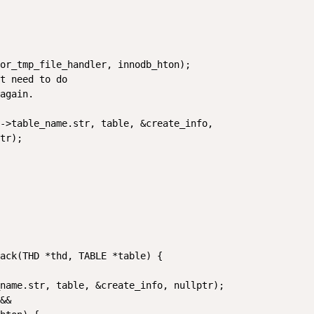
or_tmp_file_handler, innodb_hton);

t need to do

again.

->table_name.str, table, &create_info,

tr);

ack(THD *thd, TABLE *table) {

name.str, table, &create_info, nullptr);

&&
