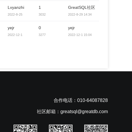
Lvyanzhi
1
GreatSQL社区
2022-8-25
3032
2022-8-29 14:34
yejr
0
yejr
2022-12-1
3277
2022-12-1 15:04
合作电话：010-64087828
社区邮箱：greatsql@greatdb.com