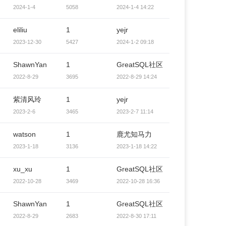
2024-1-4
5058
2024-1-4 14:22
eliliu
1
yejr
2023-12-30
5427
2024-1-2 09:18
ShawnYan
1
GreatSQL社区
2022-8-29
3695
2022-8-29 14:24
紫清风玲
1
yejr
2023-2-6
3465
2023-2-7 11:14
watson
1
鹿尤知马力
2023-1-18
3136
2023-1-18 14:22
xu_xu
1
GreatSQL社区
2022-10-28
3469
2022-10-28 16:36
ShawnYan
1
GreatSQL社区
2022-8-29
2683
2022-8-30 17:11