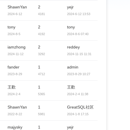
ShawnYan
2
yejr
2024-6-12
4181
2024-6-12 13:53
tony
2
tony
2024-8-5
4192
2024-8-6 07:40
iamzhong
2
reddey
2024-11-12
3292
2024-11-15 11:31
fander
1
admin
2023-8-29
4712
2023-8-29 10:27
王歡
1
王歡
2024-2-4
5365
2024-2-4 11:38
ShawnYan
1
GreatSQL社区
2022-8-22
5981
2024-1-8 17:15
majysky
1
yejr