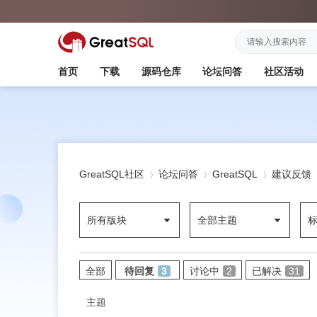
首页
下载
源码仓库
论坛问答
社区活动
GreatSQL社区
论坛问答
GreatSQL
建议反馈
所有版块
全部主题
»
›
›
全部
待回复
3
讨论中
2
已解决
31
主题